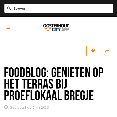
Zoeken
Oosterhout
Home
City
App
Agenda
Nieuws
Eten
FOODBLOG: GENIETEN OP
Drinken
Recreatief
HET TERRAS BIJ
Slapen
PROEFLOKAAL BREGJE
Winkels
Winkelgebieden
Geplaatst op 5 juli 2019
Parkeren