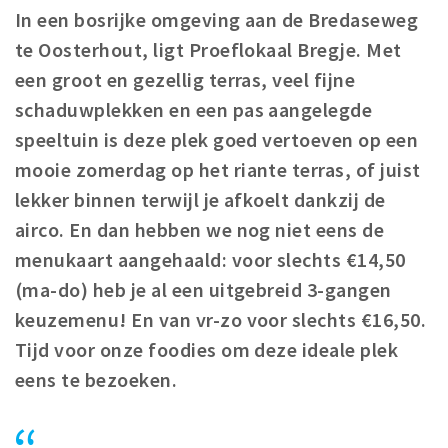
In een bosrijke omgeving aan de Bredaseweg
Koopzondagen
te Oosterhout, ligt Proeflokaal Bregje. Met
een groot en gezellig terras, veel fijne
Bezienswaardigheden
schaduwplekken en een pas aangelegde
Musea, theaters & podia
speeltuin is deze plek goed vertoeven op een
Uitjes & activiteiten
mooie zomerdag op het riante terras, of juist
Natuurgebieden
lekker binnen terwijl je afkoelt dankzij de
Baroniepoorten
airco. En dan hebben we nog niet eens de
menukaart aangehaald: voor slechts €14,50
Inloggen
(ma-do) heb je al een uitgebreid 3-gangen
keuzemenu! En van vr-zo voor slechts €16,50.
Tijd voor onze foodies om deze ideale plek
eens te bezoeken.