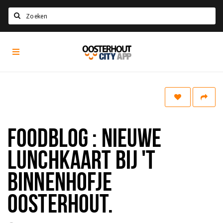
Zoeken
Oosterhout
Home
City
App
Agenda
Nieuws
Eten
FOODBLOG : NIEUWE
Drinken
Recreatief
LUNCHKAART BIJ 'T
Slapen
BINNENHOFJE
Winkels
OOSTERHOUT.
Winkelgebieden
Parkeren