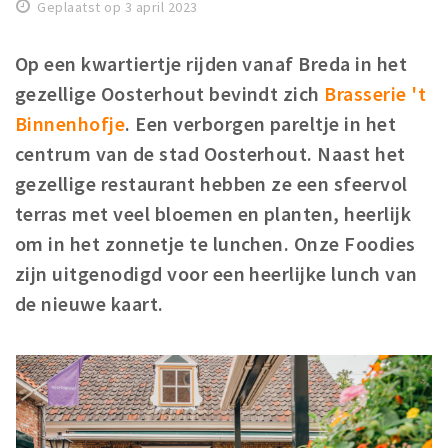
Geplaatst op 3 april 2023
Koopzondagen
Op een kwartiertje rijden vanaf Breda in het
Bezienswaardigheden
gezellige Oosterhout bevindt zich
Brasserie 't
Musea, theaters & podia
Binnenhofje
. Een verborgen pareltje in het
Uitjes & activiteiten
centrum van de stad Oosterhout. Naast het
Natuurgebieden
gezellige restaurant hebben ze een sfeervol
Baroniepoorten
terras met veel bloemen en planten, heerlijk
om in het zonnetje te lunchen. Onze Foodies
Inloggen
zijn uitgenodigd voor een heerlijke lunch van
de nieuwe kaart.