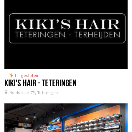
1
gesloten
emoji_people
KIKI'S HAIR - TETERINGEN
Hoolstraat 75, Teteringen