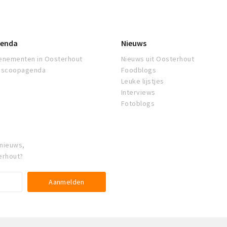
enda
Nieuws
enementen in Oosterhout
Nieuws uit Oosterhout
oscoopagenda
Foodblogs
Leuke lijstjes
Interviews
Fotoblogs
 nieuws,
erhout?