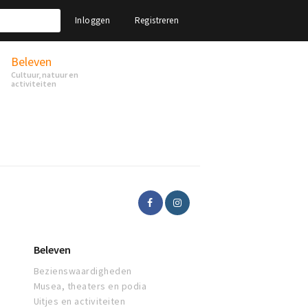
Inloggen
Registreren
Beleven
Cultuur, natuur en
activiteiten
Beleven
Bezienswaardigheden
Musea, theaters en podia
Uitjes en activiteiten