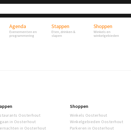
Agenda
Stappen
Shoppen
Evenementen en
Eten, drinken &
Winkels en
programmering
slapen
winkelgebieden
appen
Shoppen
staurants Oosterhout
Winkels Oosterhout
tgaan in Oosterhout
Winkelgebieden Oosterhout
ernachten in Oosterhout
Parkeren in Oosterhout