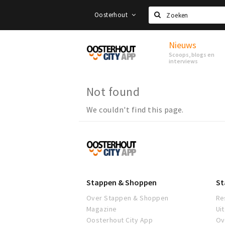
Oosterhout
Zoeken
Nieuws
Proef
Scoops, blogs en
Oosterhout
interviews
Not found
We couldn't find this page.
Proef
Oosterhout
Stappen & Shoppen
St
Over Stappen & Shoppen
Re
Magazine
Ui
Oosterhout City App
Ov