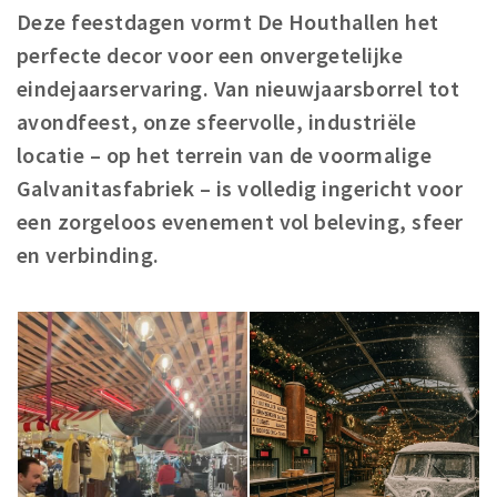
Deze feestdagen vormt De Houthallen het
Koopzondagen
perfecte decor voor een onvergetelijke
eindejaarservaring. Van nieuwjaarsborrel tot
Bezienswaardigheden
avondfeest, onze sfeervolle, industriële
Musea, theaters & podia
locatie – op het terrein van de voormalige
Uitjes & activiteiten
Galvanitasfabriek – is volledig ingericht voor
Natuurgebieden
een zorgeloos evenement vol beleving, sfeer
Baroniepoorten
en verbinding.
Inloggen