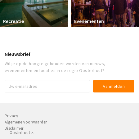
Recreatie
Evenementen
Nieuwsbrief
Wil je op de hoogte gehouden worden van nieuws,
evenementen en locaties in de regio Oosterhout?
Privacy
Algemene voorwaarden
Disclaimer
Oosterhout