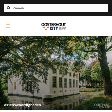
Zoeken
Oosterhout
Home
City
App
Agenda
Nieuws
Eten
Drinken
Recreatief
Slapen
Winkels
Winkelgebieden
Bezienswaardigheden
Parkeren