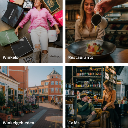
Koopzondagen
Bezienswaardigheden
Musea, theaters & podia
Uitjes & activiteiten
Natuurgebieden
Winkels
Restaurants
Baroniepoorten
Inloggen
Winkelgebieden
Cafés